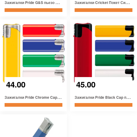
З
ажигалки Pride G&S пьезо многоразовые с фонариком
З
ажигалки Cricket Покет Симплисити
44.00
45.00
З
ажигалки Pride Chrome Cap пьезо многоразовые
З
ажигалки Pride Black Cap пьезо многоразовые