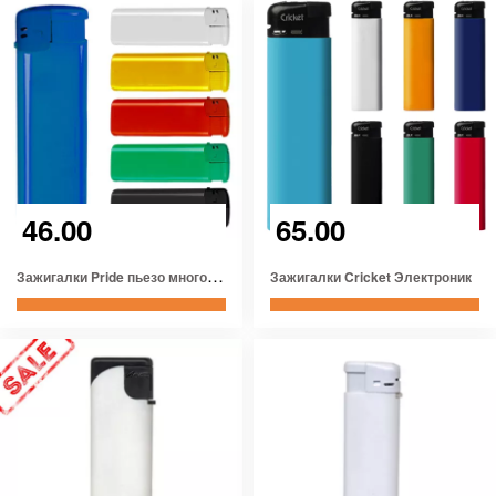
46.00
65.00
З
ажигалки Pride пьезо многоразовые
Зажигалки Cricket Электроник