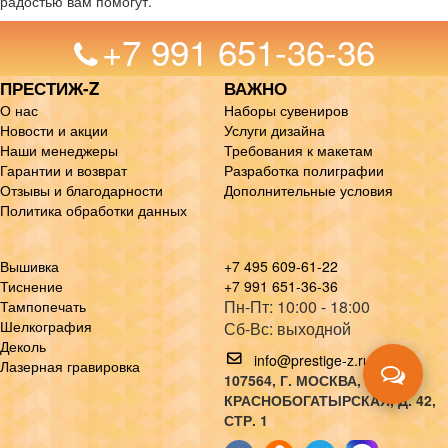
радостью вам помогут.
+7 991 651-36-36
ПРЕСТИЖ-Z
ВАЖНО
О нас
Наборы сувениров
Новости и акции
Услуги дизайна
Наши менеджеры
Требования к макетам
Гарантии и возврат
Разработка полиграфии
Отзывы и благодарности
Дополнительные условия
Политика обработки данных
Вышивка
+7 495 609-61-22
Тиснение
+7 991 651-36-36
Пн-Пт: 10:00 - 18:00
Тампопечать
Шелкография
Сб-Вс: выходной
Деколь
info@prestige-z.ru
Лазерная гравировка
107564
, Г.
МОСКВА
,
УЛ.
КРАСНОБОГАТЫРСКАЯ, Д. 42,
СТР. 1