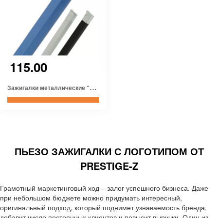
115.00
З
ажигалки металлические "Стиль"
ПЬЕЗО ЗАЖИГАЛКИ С ЛОГОТИПОМ ОТ
PRESTIGE-Z
Грамотный маркетинговый ход – залог успешного бизнеса. Даже
при небольшом бюджете можно придумать интересный,
оригинальный подход, который поднимет узнаваемость бренда,
добавит число постоянных клиентов и повысит выручки. Один из