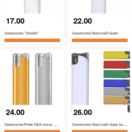
17.00
22.00
Зажигалки "Amatti"
Зажигалки Люкслайт Бриг
24.00
26.00
З
ажигалки Pride G&S пьезо многоразовые
З
ажигалки Люкслайт Бриг пьезо