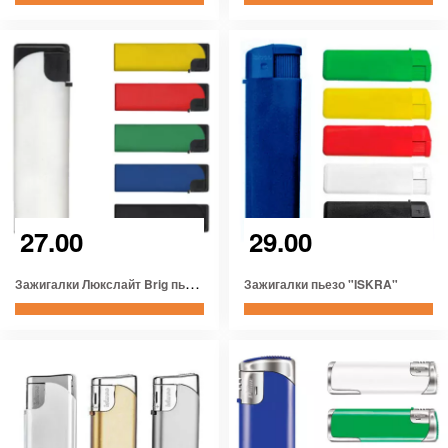
27.00
29.00
З
ажигалки Люкслайт Brig пьезо
Зажигалки пьезо "ISKRA"