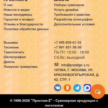
О нас
Наборы сувениров
Новости и акции
Услуги дизайна
Наши менеджеры
Требования к макетам
Гарантии и возврат
Разработка полиграфии
Отзывы и благодарности
Дополнительные условия
Политика обработки данных
Вышивка
+7 495 609-61-22
Тиснение
+7 991 651-36-36
Пн-Пт: 10:00 - 18:00
Тампопечать
Шелкография
Сб-Вс: выходной
Деколь
info@prestige-z.ru
Лазерная гравировка
107564
, Г.
МОСКВА
,
УЛ.
КРАСНОБОГАТЫРСКАЯ, Д.
42, СТР. 1
© 1998-2026 "Престиж-Z" - Сувенирная продукция с
логотипом