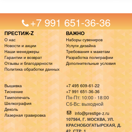
+7 991 651-36-36
ПРЕСТИЖ-Z
ВАЖНО
О нас
Наборы сувениров
Новости и акции
Услуги дизайна
Наши менеджеры
Требования к макетам
Гарантии и возврат
Разработка полиграфии
Отзывы и благодарности
Дополнительные условия
Политика обработки данных
Вышивка
+7 495 609-61-22
Тиснение
+7 991 651-36-36
Пн-Пт: 10:00 - 18:00
Тампопечать
Шелкография
Сб-Вс: выходной
Деколь
info@prestige-z.ru
Лазерная гравировка
107564
, Г.
МОСКВА
,
УЛ.
КРАСНОБОГАТЫРСКАЯ, Д.
42, СТР. 1