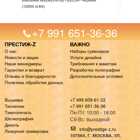
Внешний аккумулятор «DELTA» черный
(10000 mAh)
+7 991 651-36-36
ПРЕСТИЖ-Z
ВАЖНО
О нас
Наборы сувениров
Новости и акции
Услуги дизайна
Наши менеджеры
Требования к макетам
Гарантии и возврат
Разработка полиграфии
Отзывы и благодарности
Дополнительные условия
Политика обработки данных
Вышивка
+7 495 609-61-22
Тиснение
+7 991 651-36-36
Пн-Пт: 10:00 - 18:00
Тампопечать
Шелкография
Сб-Вс: выходной
Деколь
info@prestige-z.ru
Лазерная гравировка
107564
, Г.
МОСКВА
,
УЛ.