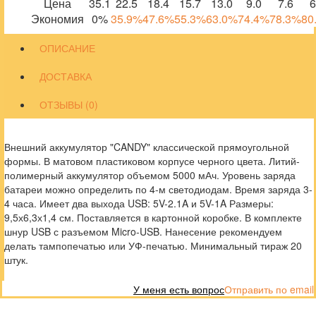
Цена
35.1
22.5
18.4
15.7
13.0
9.0
7.6
6
Экономия
0%
35.9%
47.6%
55.3%
63.0%
74.4%
78.3%
80
ОПИСАНИЕ
ДОСТАВКА
ОТЗЫВЫ (0)
Внешний аккумулятор "CANDY" классической прямоугольной
формы. В матовом пластиковом корпусе черного цвета. Литий-
полимерный аккумулятор объемом 5000 мАч. Уровень заряда
батареи можно определить по 4-м светодиодам. Время заряда 3-
4 часа. Имеет два выхода USB: 5V-2.1A и 5V-1A Размеры:
9,5х6,3х1,4 см. Поставляется в картонной коробке. В комплекте
шнур USB с разъемом Micro-USB. Нанесение рекомендуем
делать тампопечатью или УФ-печатью. Минимальный тираж 20
штук.
У меня есть вопрос
Отправить по email