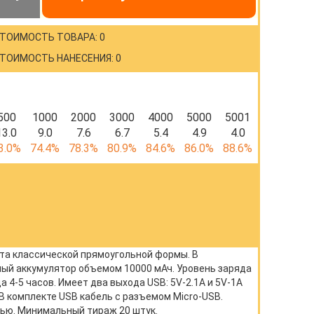
ТОИМОСТЬ ТОВАРА: 0
ТОИМОСТЬ НАНЕСЕНИЯ: 0
500
1000
2000
3000
4000
5000
5001
13.0
9.0
7.6
6.7
5.4
4.9
4.0
3.0%
74.4%
78.3%
80.9%
84.6%
86.0%
88.6%
та классической прямоугольной формы. В
ный аккумулятор объемом 10000 мАч. Уровень заряда
4-5 часов. Имеет два выхода USB: 5V-2.1A и 5V-1A
. В комплекте USB кабель с разъемом Micro-USB.
ью. Минимальный тираж 20 штук.