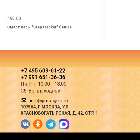
495.00
1249.
Смарт часы "Step tracker" белые
Порта
+7 495 609-61-22
+7 991 651-36-36
Пн-Пт: 10:00 - 18:00
Сб-Вс: выходной
info@prestige-z.ru
107564
, Г.
МОСКВА
,
УЛ.
КРАСНОБОГАТЫРСКАЯ, Д. 42, СТР. 1