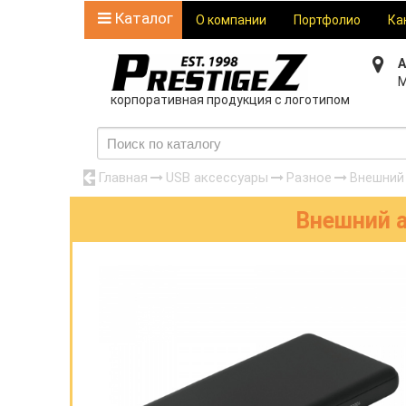
Каталог
О компании
Портфолио
Ка
А
М
корпоративная продукция с логотипом
Главная
USB аксессуары
Разное
Внешний 
Внешний 