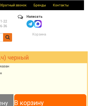
Обратный звонок
Бренды
Контакты
Написать
61-22
36-36
Корзина
ч) черный
указан
н
В корзину
ену