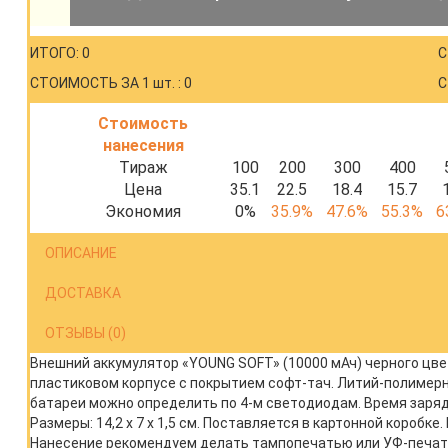
ИТОГО: 0
С
СТОИМОСТЬ ЗА 1 шт. : 0
С
Стоимость
нанесения
Тираж
100
200
300
400
Цена
35.1
22.5
18.4
15.7
Экономия
0%
35.9%
47.6%
55.3%
6
ОПИСАНИЕ
ДОСТАВКА
ОТЗЫВЫ (0)
Внешний аккумулятор «YOUNG SOFT» (10000 мАч) черного цве
пластиковом корпусе с покрытием софт-тач. Литий-полимер
батареи можно определить по 4-м светодиодам. Время заряда 
Размеры: 14,2 x 7 x 1,5 см. Поставляется в картонной коробке
Нанесение рекомендуем делать тампопечатью или УФ-печат