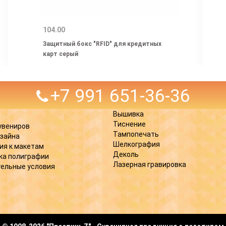
104.00
Защитный бокс "RFID" для кредитных
карт серый
+7 991 651-36-36
Вышивка
Тиснение
увениров
Тампопечать
изайна
Шелкография
ия к макетам
Деколь
ка полиграфии
Лазерная гравировка
ельные условия