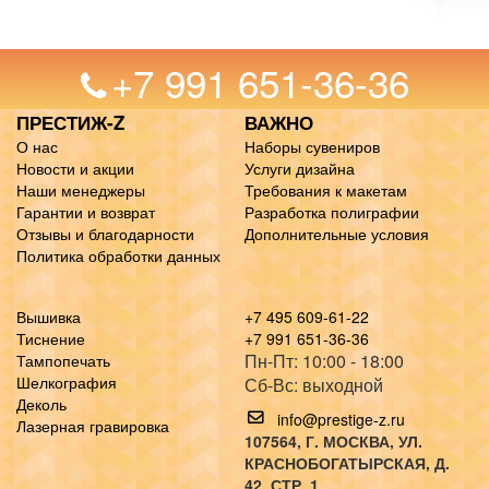
+7 991 651-36-36
ПРЕСТИЖ-Z
ВАЖНО
О нас
Наборы сувениров
Новости и акции
Услуги дизайна
Наши менеджеры
Требования к макетам
Гарантии и возврат
Разработка полиграфии
Отзывы и благодарности
Дополнительные условия
Политика обработки данных
Вышивка
+7 495 609-61-22
Тиснение
+7 991 651-36-36
Пн-Пт: 10:00 - 18:00
Тампопечать
Шелкография
Сб-Вс: выходной
Деколь
info@prestige-z.ru
Лазерная гравировка
107564
, Г.
МОСКВА
,
УЛ.
КРАСНОБОГАТЫРСКАЯ, Д.
42, СТР. 1