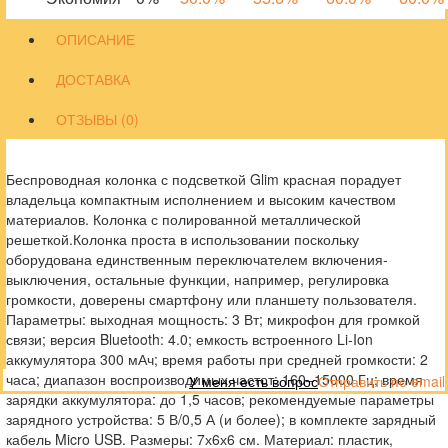
ОПИСАНИЕ
ДОСТАВКА
ОТЗЫВЫ (0)
Беспроводная колонка с подсветкой Glim красная порадует
владельца компактным исполнением и высоким качеством
материалов. Колонка с полированной металлической
решеткой.Колонка проста в использовании поскольку
оборудована единственным переключателем включения-
выключения, остальные функции, например, регулировка
громкости, доверены смартфону или планшету пользователя.
Параметры: выходная мощность: 3 Вт; микрофон для громкой
связи; версия Bluetooth: 4.0; емкость встроенного Li-Ion
аккумулятора 300 мАч; время работы при средней громкости: 2
часа; диапазон воспроизводимых частот: 160–15000 Гц; время
У меня есть вопрос
Отправить по email
зарядки аккумулятора: до 1,5 часов; рекомендуемые параметры
зарядного устройства: 5 В/0,5 А (и более); в комплекте зарядный
кабель Micro USB. Размеры: 7х6х6 см. Материал: пластик,