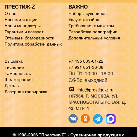
ПРЕСТИЖ-Z
ВАЖНО
О нас
Наборы сувениров
Новости и акции
Услуги дизайна
Наши менеджеры
Требования к макетам
Гарантии и возврат
Разработка полиграфии
Отзывы и благодарности
Дополнительные условия
Политика обработки данных
Вышивка
+7 495 609-61-22
Тиснение
+7 991 651-36-36
Пн-Пт: 10:00 - 18:00
Тампопечать
Шелкография
Сб-Вс: выходной
Деколь
info@prestige-z.ru
Лазерная гравировка
107564
, Г.
МОСКВА
,
УЛ.
КРАСНОБОГАТЫРСКАЯ, Д.
42, СТР. 1
© 1998-2026 "Престиж-Z" - Сувенирная продукция с