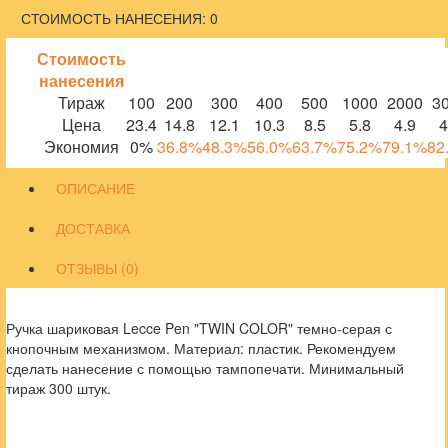
СТОИМОСТЬ НАНЕСЕНИЯ: 0
Стоимость
нанесения
Тираж
100
200
300
400
500
1000
2000
3
Цена
23.4
14.8
12.1
10.3
8.5
5.8
4.9
4
Экономия
0%
36.8%
48.3%
56.0%
63.7%
75.2%
79.1%
82
ОПИСАНИЕ
ДОСТАВКА
ОТЗЫВЫ (0)
Ручка шариковая Lecce Pen "TWIN COLOR" темно-серая с
кнопочным механизмом. Материал: пластик. Рекомендуем
сделать нанесение с помощью тампопечати. Минимальный
тираж 300 штук.