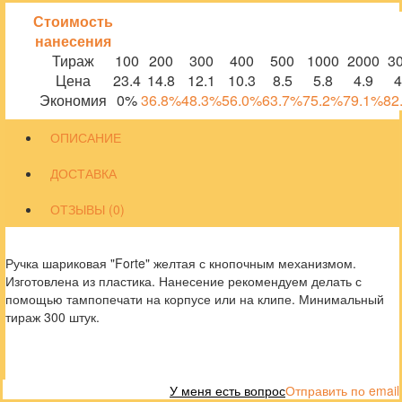
Стоимость
нанесения
Тираж
100
200
300
400
500
1000
2000
3
Цена
23.4
14.8
12.1
10.3
8.5
5.8
4.9
4
Экономия
0%
36.8%
48.3%
56.0%
63.7%
75.2%
79.1%
82
ОПИСАНИЕ
ДОСТАВКА
ОТЗЫВЫ (0)
Ручка шариковая "Forte" желтая с кнопочным механизмом.
Изготовлена из пластика. Нанесение рекомендуем делать с
помощью тампопечати на корпусе или на клипе. Минимальный
тираж 300 штук.
У меня есть вопрос
Отправить по email