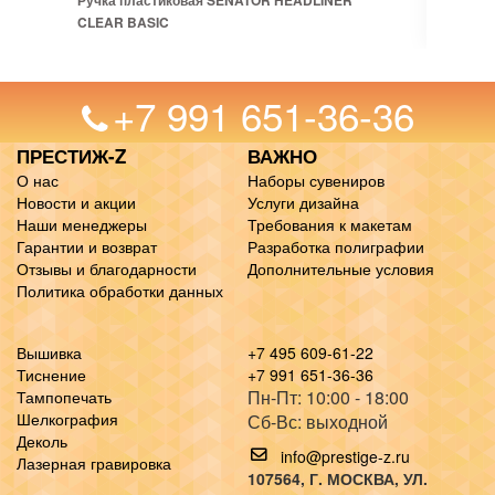
Ручка пластиковая SENATOR HEADLINER
CLEAR BASIC
+7 991 651-36-36
ПРЕСТИЖ-Z
ВАЖНО
О нас
Наборы сувениров
Новости и акции
Услуги дизайна
Наши менеджеры
Требования к макетам
Гарантии и возврат
Разработка полиграфии
Отзывы и благодарности
Дополнительные условия
Политика обработки данных
Вышивка
+7 495 609-61-22
Тиснение
+7 991 651-36-36
Пн-Пт: 10:00 - 18:00
Тампопечать
Шелкография
Сб-Вс: выходной
Деколь
info@prestige-z.ru
Лазерная гравировка
107564
, Г.
МОСКВА
,
УЛ.