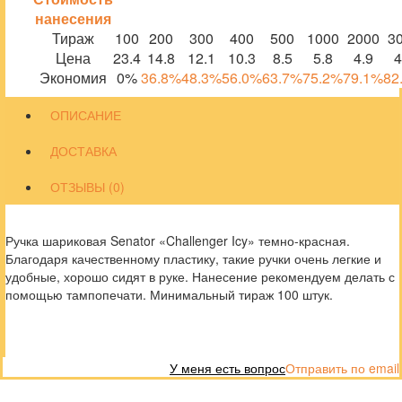
нанесения
Тираж
100
200
300
400
500
1000
2000
3
Цена
23.4
14.8
12.1
10.3
8.5
5.8
4.9
4
Экономия
0%
36.8%
48.3%
56.0%
63.7%
75.2%
79.1%
82
ОПИСАНИЕ
ДОСТАВКА
ОТЗЫВЫ (0)
Ручка шариковая Senator «Challenger Icy» темно-красная.
Благодаря качественному пластику, такие ручки очень легкие и
удобные, хорошо сидят в руке. Нанесение рекомендуем делать с
помощью тампопечати. Минимальный тираж 100 штук.
У меня есть вопрос
Отправить по email