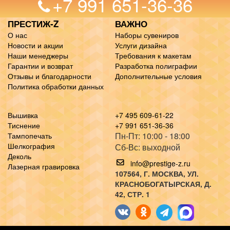
+7 991 651-36-36
ПРЕСТИЖ-Z
ВАЖНО
О нас
Наборы сувениров
Новости и акции
Услуги дизайна
Наши менеджеры
Требования к макетам
Гарантии и возврат
Разработка полиграфии
Отзывы и благодарности
Дополнительные условия
Политика обработки данных
Вышивка
+7 495 609-61-22
Тиснение
+7 991 651-36-36
Пн-Пт: 10:00 - 18:00
Тампопечать
Шелкография
Сб-Вс: выходной
Деколь
info@prestige-z.ru
Лазерная гравировка
107564
, Г.
МОСКВА
,
УЛ.
КРАСНОБОГАТЫРСКАЯ, Д.
42, СТР. 1