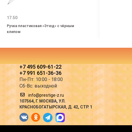
17.50
32.00
Ручка пластиковая «Этюд» с чёрным
Ручка
клипом
+7 495 609-61-22
+7 991 651-36-36
Пн-Пт: 10:00 - 18:00
Сб-Вс: выходной
info@prestige-z.ru
107564
, Г.
МОСКВА
,
УЛ.
КРАСНОБОГАТЫРСКАЯ, Д. 42, СТР. 1