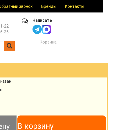
Обратный звонок
Бренды
Контакты
Написать
61-22
36-36
Корзина
указан
н
В корзину
ену