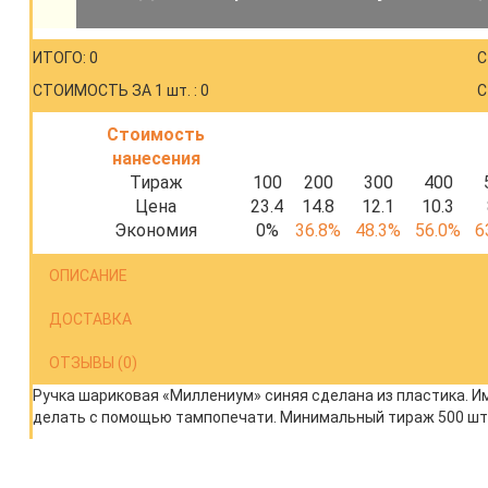
ИТОГО: 0
С
СТОИМОСТЬ ЗА 1 шт. : 0
С
Стоимость
нанесения
Тираж
100
200
300
400
Цена
23.4
14.8
12.1
10.3
Экономия
0%
36.8%
48.3%
56.0%
6
ОПИСАНИЕ
ДОСТАВКА
ОТЗЫВЫ (0)
Ручка шариковая «Миллениум» синяя сделана из пластика. 
делать с помощью тампопечати. Минимальный тираж 500 шт