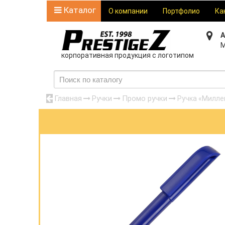
Каталог
О компании
Портфолио
Ка
А
М
корпоративная продукция с логотипом
Главная
Ручки
Промо ручки
Ручка «Милле