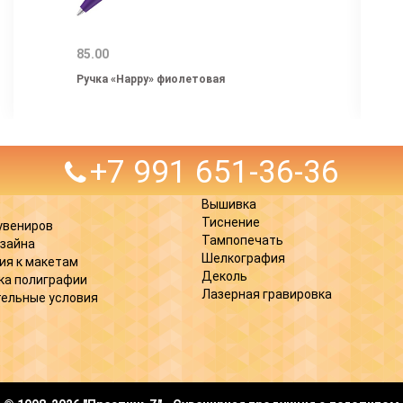
85.00
Ручка «Happy» фиолетовая
+7 991 651-36-36
Вышивка
Тиснение
увениров
Тампопечать
изайна
Шелкография
ия к макетам
Деколь
ка полиграфии
Лазерная гравировка
ельные условия