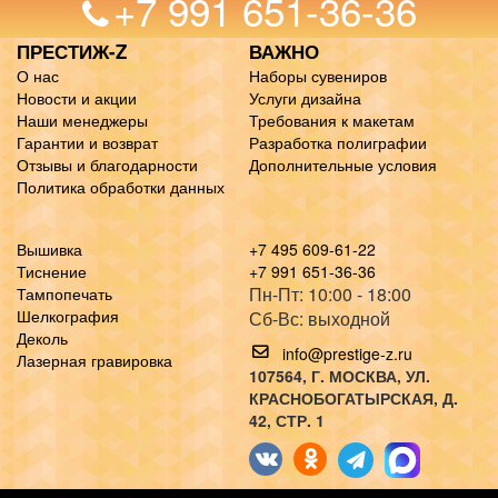
+7 991 651-36-36
ПРЕСТИЖ-Z
ВАЖНО
О нас
Наборы сувениров
Новости и акции
Услуги дизайна
Наши менеджеры
Требования к макетам
Гарантии и возврат
Разработка полиграфии
Отзывы и благодарности
Дополнительные условия
Политика обработки данных
Вышивка
+7 495 609-61-22
Тиснение
+7 991 651-36-36
Пн-Пт: 10:00 - 18:00
Тампопечать
Шелкография
Сб-Вс: выходной
Деколь
info@prestige-z.ru
Лазерная гравировка
107564
, Г.
МОСКВА
,
УЛ.
КРАСНОБОГАТЫРСКАЯ, Д.
42, СТР. 1