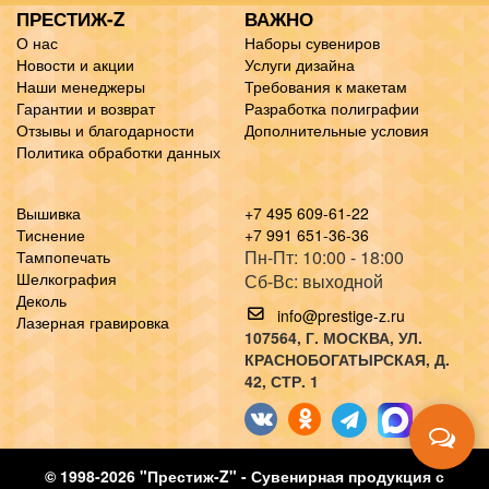
ПРЕСТИЖ-Z
ВАЖНО
О нас
Наборы сувениров
Новости и акции
Услуги дизайна
Наши менеджеры
Требования к макетам
Гарантии и возврат
Разработка полиграфии
Отзывы и благодарности
Дополнительные условия
Политика обработки данных
Вышивка
+7 495 609-61-22
Тиснение
+7 991 651-36-36
Пн-Пт: 10:00 - 18:00
Тампопечать
Шелкография
Сб-Вс: выходной
Деколь
info@prestige-z.ru
Лазерная гравировка
107564
, Г.
МОСКВА
,
УЛ.
КРАСНОБОГАТЫРСКАЯ, Д.
42, СТР. 1
© 1998-2026 "Престиж-Z" - Сувенирная продукция с