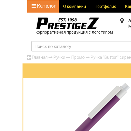
Каталог
О компании
Портфолио
Ка
А
М
корпоративная продукция с логотипом
Главная
Ручки
Промо
Ручка "Button" сире