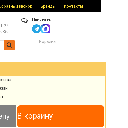
Обратный звонок
Бренды
Контакты
Написать
61-22
36-36
Корзина
указан
азан
ан
В корзину
ену