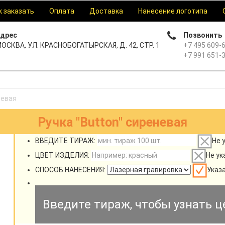
к заказать
Оплата
Доставка
Нанесение логотипа
дрес
Позвонить
ОСКВА, УЛ. КРАСНОБОГАТЫРСКАЯ, Д. 42, СТР. 1
+7 495 609-
+7 991 651-
невая
Ручка "Button" сиреневая
ВВЕДИТЕ ТИРАЖ:
Не 
ЦВЕТ ИЗДЕЛИЯ:
Не ук
СПОСОБ НАНЕСЕНИЯ:
Указ
Введите тираж, чтобы узнать ц