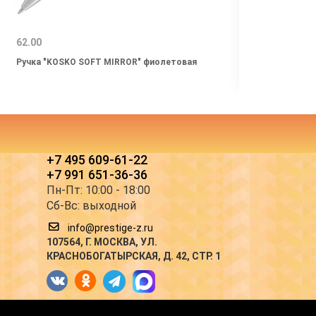
62.00
50.60
Ручка "KOSKO SOFT MIRROR" фиолетовая
Ручка
зелен
+7 495 609-61-22
+7 991 651-36-36
Пн-Пт: 10:00 - 18:00
Сб-Вс: выходной
info@prestige-z.ru
107564
, Г.
МОСКВА
,
УЛ.
КРАСНОБОГАТЫРСКАЯ, Д. 42, СТР. 1