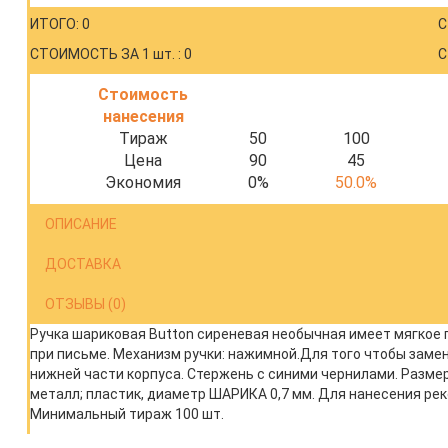
ИТОГО: 0
С
СТОИМОСТЬ ЗА 1 шт. : 0
С
Стоимость
нанесения
Тираж
50
100
Цена
90
45
Экономия
0%
50.0%
ОПИСАНИЕ
ДОСТАВКА
ОТЗЫВЫ (0)
Ручка шариковая Button сиреневая необычная имеет мягкое 
при письме. Механизм ручки: нажимной.Для того чтобы замен
нижней части корпуса. Стержень с синими чернилами. Размеры
металл; пластик, диаметр ШАРИКА 0,7 мм. Для нанесения ре
Минимальный тираж 100 шт.