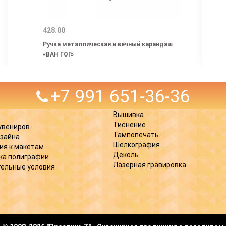
428.00
Ручка металлическая и вечный карандаш
«ВАН ГОГ»
+7 991 651-36-36
Вышивка
Тиснение
увениров
Тампопечать
изайна
Шелкография
ия к макетам
Деколь
ка полиграфии
Лазерная гравировка
ельные условия