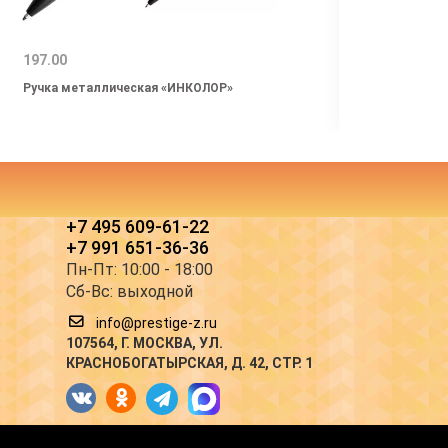
197.00
84.00
Ручка металлическая «ИНКОЛОР»
Ручки
Gold"
+7 495 609-61-22
+7 991 651-36-36
Пн-Пт: 10:00 - 18:00
Сб-Вс: выходной
info@prestige-z.ru
107564
, Г.
МОСКВА
,
УЛ.
КРАСНОБОГАТЫРСКАЯ, Д. 42, СТР. 1