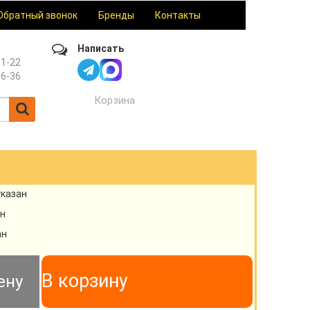
Обратный звонок
Бренды
Контакты
Написать
61-22
36-36
Корзина
указан
н
ан
В корзину
ену