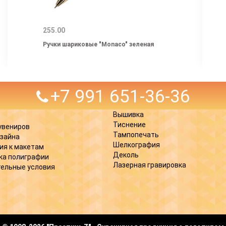
255.00
Ручки шариковые "Monaco" зеленая
+7 991 651-36-36
Вышивка
Тиснение
увениров
Тампопечать
изайна
Шелкография
ия к макетам
Деколь
ка полиграфии
Лазерная гравировка
ельные условия