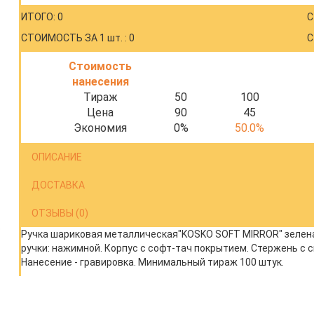
ИТОГО: 0
С
СТОИМОСТЬ ЗА 1 шт. : 0
С
Стоимость
нанесения
Тираж
50
100
Цена
90
45
Экономия
0%
50.0%
ОПИСАНИЕ
ДОСТАВКА
ОТЗЫВЫ (0)
Ручка шариковая металлическая"KOSKO SOFT MIRROR" зелена
ручки: нажимной. Корпус с софт-тач покрытием. Стержень с с
Нанесение - гравировка. Минимальный тираж 100 штук.