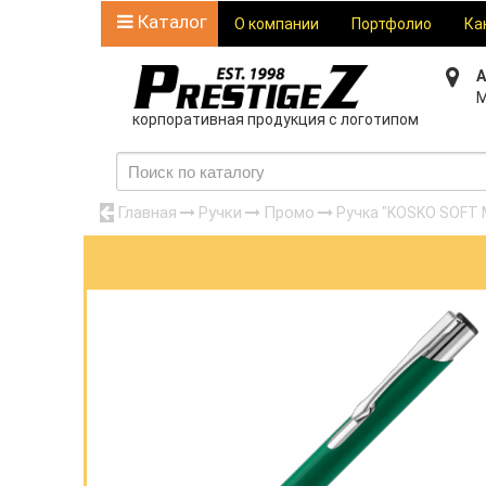
Каталог
О компании
Портфолио
Ка
А
М
корпоративная продукция с логотипом
Главная
Ручки
Промо
Ручка "KOSKO SOFT 