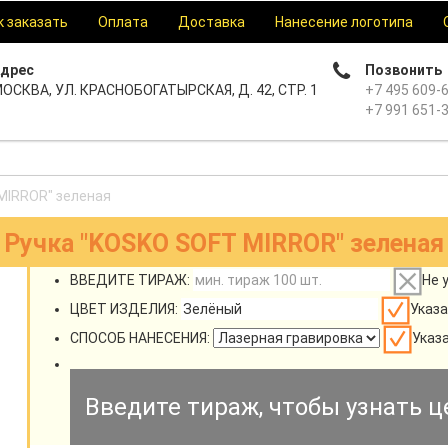
к заказать
Оплата
Доставка
Нанесение логотипа
дрес
Позвонить
ОСКВА, УЛ. КРАСНОБОГАТЫРСКАЯ, Д. 42, СТР. 1
+7 495 609-
+7 991 651-
MIRROR" зеленая
Ручка "KOSKO SOFT MIRROR" зеленая
ВВЕДИТЕ ТИРАЖ:
Не 
ЦВЕТ ИЗДЕЛИЯ:
Указа
СПОСОБ НАНЕСЕНИЯ:
Указ
Введите тираж, чтобы узнать ц