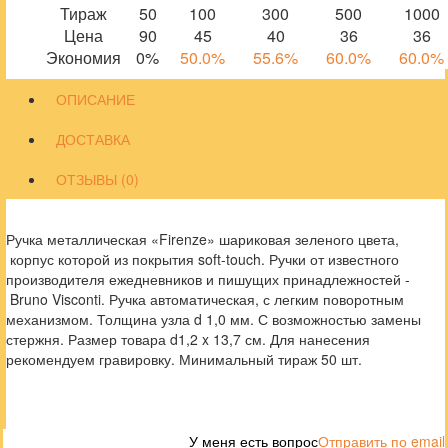
Тираж
50
100
300
500
1000
Цена
90
45
40
36
36
Экономия
0%
50.0%
55.6%
60.0%
60.0%
ОПИСАНИЕ
ДОСТАВКА
ОТЗЫВЫ (0)
Ручка металлическая «Firenze» шариковая зеленого цвета,
корпус которой из покрытия soft-touch. Ручки от известного
производителя ежедневников и пишущих принадлежностей -
Bruno Visconti. Ручка автоматическая, с легким поворотным
механизмом. Толщина узла d 1,0 мм. С возможностью замены
стержня. Размер товара d1,2 x 13,7 см. Для нанесения
рекомендуем гравировку. Минимальный тираж 50 шт.
У меня есть вопрос
Отправить по email