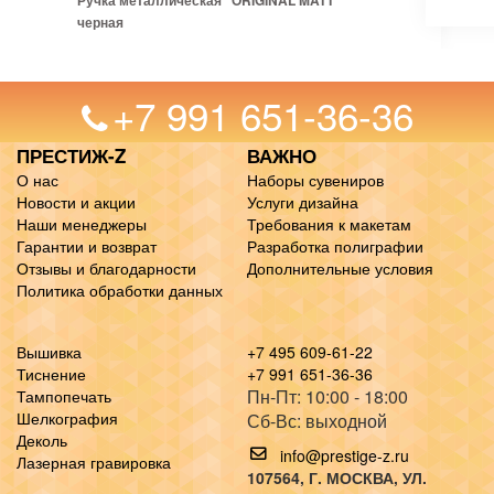
Ручка металлическая "ORIGINAL MATT"
черная
+7 991 651-36-36
ПРЕСТИЖ-Z
ВАЖНО
О нас
Наборы сувениров
Новости и акции
Услуги дизайна
Наши менеджеры
Требования к макетам
Гарантии и возврат
Разработка полиграфии
Отзывы и благодарности
Дополнительные условия
Политика обработки данных
Вышивка
+7 495 609-61-22
Тиснение
+7 991 651-36-36
Пн-Пт: 10:00 - 18:00
Тампопечать
Шелкография
Сб-Вс: выходной
Деколь
info@prestige-z.ru
Лазерная гравировка
107564
, Г.
МОСКВА
,
УЛ.