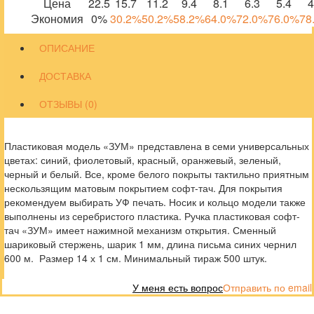
Цена
22.5
15.7
11.2
9.4
8.1
6.3
5.4
4
Экономия
0%
30.2%
50.2%
58.2%
64.0%
72.0%
76.0%
78
ОПИСАНИЕ
ДОСТАВКА
ОТЗЫВЫ (0)
Пластиковая модель «ЗУМ» представлена в семи универсальных
цветах: синий, фиолетовый, красный, оранжевый, зеленый,
черный и белый. Все, кроме белого покрыты тактильно приятным
нескользящим матовым покрытием софт-тач. Для покрытия
рекомендуем выбирать УФ печать. Носик и кольцо модели также
выполнены из серебристого пластика. Ручка пластиковая софт-
тач «ЗУМ» имеет нажимной механизм открытия. Сменный
шариковый стержень, шарик 1 мм, длина письма синих чернил
600 м. Размер 14 х 1 см. Минимальный тираж 500 штук.
У меня есть вопрос
Отправить по email