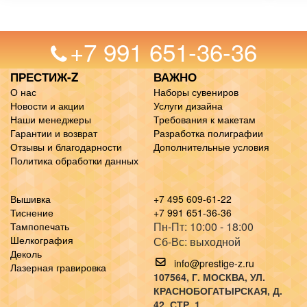
+7 991 651-36-36
ПРЕСТИЖ-Z
ВАЖНО
О нас
Наборы сувениров
Новости и акции
Услуги дизайна
Наши менеджеры
Требования к макетам
Гарантии и возврат
Разработка полиграфии
Отзывы и благодарности
Дополнительные условия
Политика обработки данных
Вышивка
+7 495 609-61-22
Тиснение
+7 991 651-36-36
Пн-Пт: 10:00 - 18:00
Тампопечать
Шелкография
Сб-Вс: выходной
Деколь
info@prestige-z.ru
Лазерная гравировка
107564
, Г.
МОСКВА
,
УЛ.
КРАСНОБОГАТЫРСКАЯ, Д.
42, СТР. 1