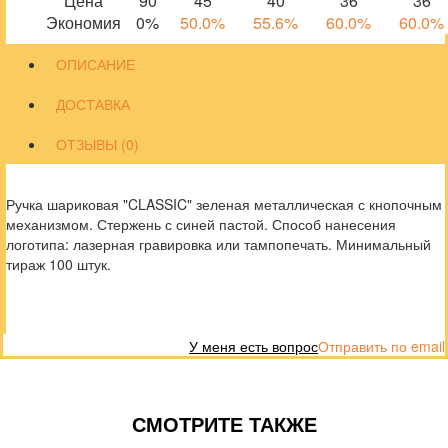
Цена
90
45
40
36
36
Экономия
0%
50.0%
55.6%
60.0%
60.0%
ОПИСАНИЕ
ДОСТАВКА
ОТЗЫВЫ (0)
Ручка шариковая "CLASSIC" зеленая металлическая с кнопочным
механизмом. Стержень с синей пастой. Способ нанесения
логотипа: лазерная гравировка или тампопечать. Минимальный
тираж 100 штук.
У меня есть вопрос
Отправить по email
СМОТРИТЕ ТАКЖЕ