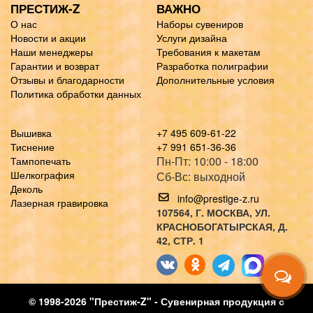
ПРЕСТИЖ-Z
ВАЖНО
О нас
Наборы сувениров
Новости и акции
Услуги дизайна
Наши менеджеры
Требования к макетам
Гарантии и возврат
Разработка полиграфии
Отзывы и благодарности
Дополнительные условия
Политика обработки данных
Вышивка
+7 495 609-61-22
Тиснение
+7 991 651-36-36
Пн-Пт: 10:00 - 18:00
Тампопечать
Шелкография
Сб-Вс: выходной
Деколь
info@prestige-z.ru
Лазерная гравировка
107564
, Г.
МОСКВА
,
УЛ.
КРАСНОБОГАТЫРСКАЯ, Д.
42, СТР. 1
© 1998-2026 "Престиж-Z" - Сувенирная продукция с