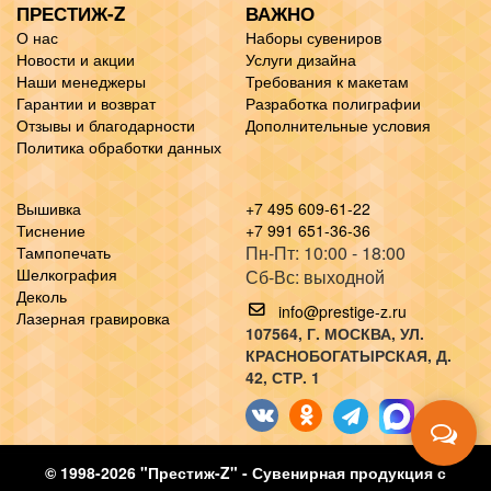
ПРЕСТИЖ-Z
ВАЖНО
О нас
Наборы сувениров
Новости и акции
Услуги дизайна
Наши менеджеры
Требования к макетам
Гарантии и возврат
Разработка полиграфии
Отзывы и благодарности
Дополнительные условия
Политика обработки данных
Вышивка
+7 495 609-61-22
Тиснение
+7 991 651-36-36
Пн-Пт: 10:00 - 18:00
Тампопечать
Шелкография
Сб-Вс: выходной
Деколь
info@prestige-z.ru
Лазерная гравировка
107564
, Г.
МОСКВА
,
УЛ.
КРАСНОБОГАТЫРСКАЯ, Д.
42, СТР. 1
© 1998-2026 "Престиж-Z" - Сувенирная продукция с