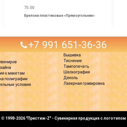
75.00
Брелоки пластиковые «Прямоугольник»
+7 991 651-36-36
Вышивка
Тиснение
увениров
Тампопечать
изайна
Шелкография
ия к макетам
Деколь
ка полиграфии
Лазерная гравировка
ельные условия
© 1998-2026 "Престиж-Z" - Сувенирная продукция с логотипом