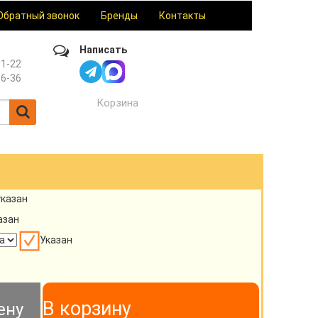
Обратный звонок
Бренды
Контакты
Написать
61-22
36-36
Корзина
указан
азан
Указан
В корзину
ену