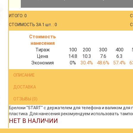
ИТОГО: 0
С
СТОИМОСТЬ ЗА 1 шт. : 0
С
Стоимость
нанесения
Тираж
100
200
300
400
Цена
14.8
10.3
7.6
6.3
Экономия
0%
30.4%
48.6%
57.4%
6
ОПИСАНИЕ
ДОСТАВКА
ОТЗЫВЫ (0)
Брелоки "START" с держателем для телефона и валиком для прот
пластика. Для нанесения рекомуендуем использовать тампо
НЕТ В НАЛИЧИИ