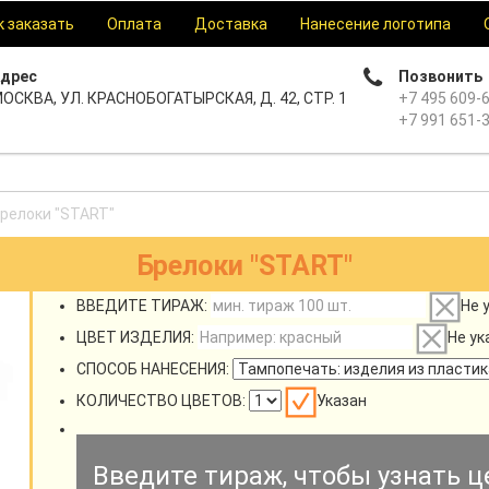
к заказать
Оплата
Доставка
Нанесение логотипа
дрес
Позвонить
ОСКВА, УЛ. КРАСНОБОГАТЫРСКАЯ, Д. 42, СТР. 1
+7 495 609-
+7 991 651-
релоки "START"
Брелоки "START"
ВВЕДИТЕ ТИРАЖ:
Не 
ЦВЕТ ИЗДЕЛИЯ:
Не ук
СПОСОБ НАНЕСЕНИЯ:
КОЛИЧЕСТВО ЦВЕТОВ:
Указан
Введите тираж, чтобы узнать ц