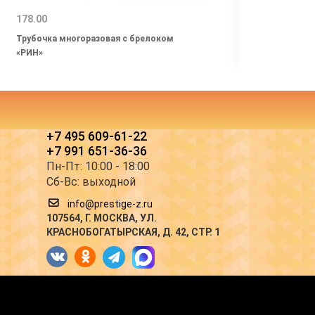
178.00
100.0
Трубочка многоразовая с брелоком
Нож-б
«РИН»
+7 495 609-61-22
+7 991 651-36-36
Пн-Пт: 10:00 - 18:00
Сб-Вс: выходной
info@prestige-z.ru
107564
, Г.
МОСКВА
,
УЛ.
КРАСНОБОГАТЫРСКАЯ, Д. 42, СТР. 1