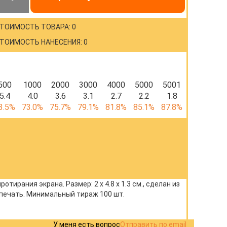
ТОИМОСТЬ ТОВАРА: 0
ТОИМОСТЬ НАНЕСЕНИЯ: 0
500
1000
2000
3000
4000
5000
5001
5.4
4.0
3.6
3.1
2.7
2.2
1.8
3.5%
73.0%
75.7%
79.1%
81.8%
85.1%
87.8%
ирания экрана. Размер: 2 x 4.8 x 1.3 см., сделан из
печать. Минимальный тираж 100 шт.
У меня есть вопрос
Отправить по email