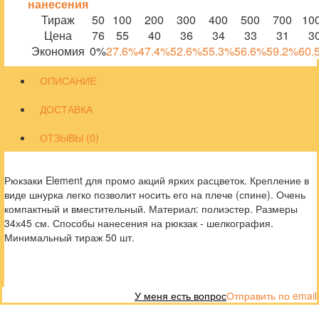
нанесения
Тираж
50
100
200
300
400
500
700
10
Цена
76
55
40
36
34
33
31
3
Экономия
0%
27.6%
47.4%
52.6%
55.3%
56.6%
59.2%
60.
ОПИСАНИЕ
ДОСТАВКА
ОТЗЫВЫ (0)
Рюкзаки Element для промо акций ярких расцветок. Крепление в
виде шнурка легко позволит носить его на плече (спине). Очень
компактный и вместительный. Материал: полиэстер. Размеры
34х45 см. Способы нанесения на рюкзак - шелкография.
Минимальный тираж 50 шт.
У меня есть вопрос
Отправить по email