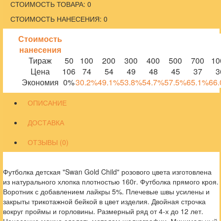
СТОИМОСТЬ ТОВАРА: 0
СТОИМОСТЬ НАНЕСЕНИЯ: 0
Стоимость
нанесения
Тираж
50
100
200
300
400
500
700
10
Цена
106
74
54
49
48
45
37
3
Экономия
0%
30.2%
49.1%
53.8%
54.7%
57.5%
65.1%
66
ОПИСАНИЕ
ДОСТАВКА
ОТЗЫВЫ (0)
Футболка детская "Swan Gold Child" розового цвета изготовлена
из натурального хлопка плотностью 160г. Футболка прямого кроя.
Воротник с добавлением лайкры 5%. Плечевые швы усилены и
закрыты трикотажной бейкой в цвет изделия. Двойная строчка
вокруг проймы и горловины. Размерный ряд от 4-х до 12 лет.