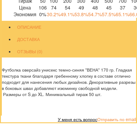
Тираж
50
100
200
300
400
500
700
10
Цена
106
74
54
49
48
45
37
3
Экономия
0%
30.2%
49.1%
53.8%
54.7%
57.5%
65.1%
66
ОПИСАНИЕ
ДОСТАВКА
ОТЗЫВЫ (0)
Футболка оверсайз унисекс темно-синяя "ВЕНА" 170 гр. Гладкая
текстура ткани благодаря гребенному хлопку в составе отлично
подходит для нанесения любых дизайнов. Декоративные разрезы
в боковых швах добавляют изюминку свободной модели.
Размеры от S до XL. Минимальный тираж 50 шт.
У меня есть вопрос
Отправить по email