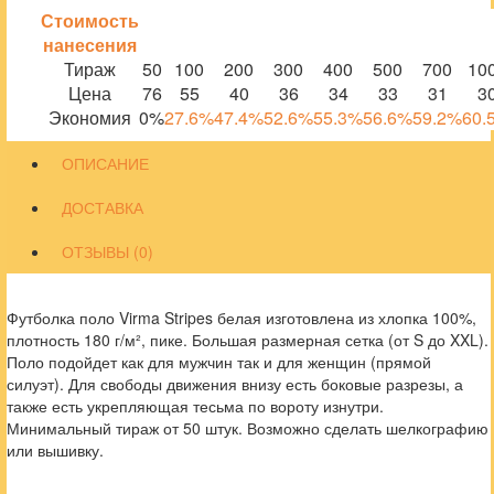
Стоимость
нанесения
Тираж
50
100
200
300
400
500
700
10
Цена
76
55
40
36
34
33
31
3
Экономия
0%
27.6%
47.4%
52.6%
55.3%
56.6%
59.2%
60.
ОПИСАНИЕ
ДОСТАВКА
ОТЗЫВЫ (0)
Футболка поло Virma Stripes белая изготовлена из хлопка 100%,
плотность 180 г/м², пике. Большая размерная сетка (от S до XXL).
Поло подойдет как для мужчин так и для женщин (прямой
силуэт). Для свободы движения внизу есть боковые разрезы, а
также есть укрепляющая тесьма по вороту изнутри.
Минимальный тираж от 50 штук. Возможно сделать шелкографию
или вышивку.