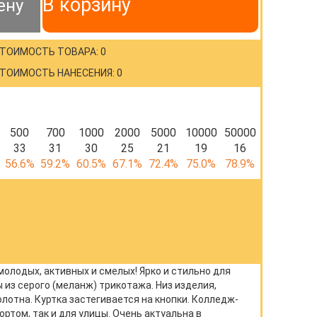
В корзину
ену
ТОИМОСТЬ ТОВАРА: 0
ТОИМОСТЬ НАНЕСЕНИЯ: 0
500
700
1000
2000
5000
10000
50000
33
31
30
25
21
19
16
56.6%
59.2%
60.5%
67.1%
72.4%
75.0%
78.9%
молодых, активных и смелых! Ярко и стильно для
 из серого (меланж) трикотажа. Низ изделия,
отна. Куртка застегивается на кнопки. Колледж-
ортом, так и для улицы. Очень актуальна в