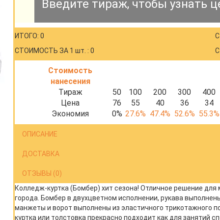
Введите тираж, чтобы узнать ц
ИТОГО: 0
С
СТОИМОСТЬ ЗА 1 шт. : 0
С
Стоимость
нанесения
Тираж
50
100
200
300
400
Цена
76
55
40
36
34
Экономия
0%
27.6%
47.4%
52.6%
55.3%
ОПИСАНИЕ
ДОСТАВКА
ОТЗЫВЫ (0)
Колледж-куртка (Бомбер) хит сезона! Отличное решение для 
города. Бомбер в двухцветном исполнении, рукава выполнены
манжеты и ворот выполнены из эластичного трикотажного пол
куртка или толстовка прекрасно подходит как для занятий сп