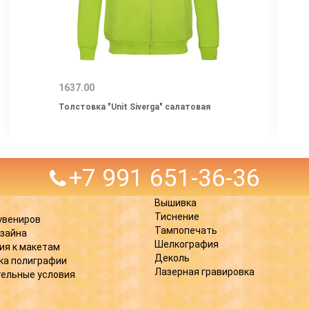
1637.00
Толстовка "Unit Siverga" салатовая
+7 991 651-36-36
Вышивка
Тиснение
увениров
Тампопечать
изайна
Шелкография
ия к макетам
Деколь
ка полиграфии
Лазерная гравировка
ельные условия