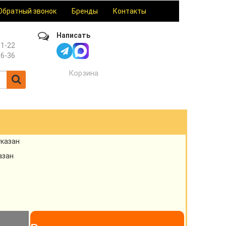
Обратный звонок
Бренды
Контакты
Написать
61-22
36-36
Корзина
указан
азан