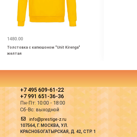
1480.00
2490.
Толстовка с капюшоном "Unit Kirenga"
Толст
желтая
синяя
+7 495 609-61-22
+7 991 651-36-36
Пн-Пт: 10:00 - 18:00
Сб-Вс: выходной
info@prestige-z.ru
107564
, Г.
МОСКВА
,
УЛ.
КРАСНОБОГАТЫРСКАЯ, Д. 42, СТР. 1