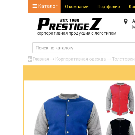
Каталог
О компании
Портфолио
Ка
А
М
корпоративная продукция с логотипом
Главная
Корпоративная одежда
Толстовки