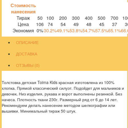
Стоимость
нанесения
Тираж
50
100
200
300
400
500
700
10
Цена
106
74
54
49
48
45
37
3
Экономия
0%
30.2%
49.1%
53.8%
54.7%
57.5%
65.1%
66
ОПИСАНИЕ
ДОСТАВКА
ОТЗЫВЫ (0)
Толстовка детская Toima Kids красная изготовлена из 100%
хлопка. Прямой классический силуэт. Подойдет для мальчиков и
девочек. Низ изделия, рукава и ворот выполнены резинкой. Без
начеса. Плотность ткани 230г. Размерный ряд от 6 до 14 лет.
Рекомендуем делать нанесение методом шелкографии или
вышивки. Минимальный тираж 50 штук.