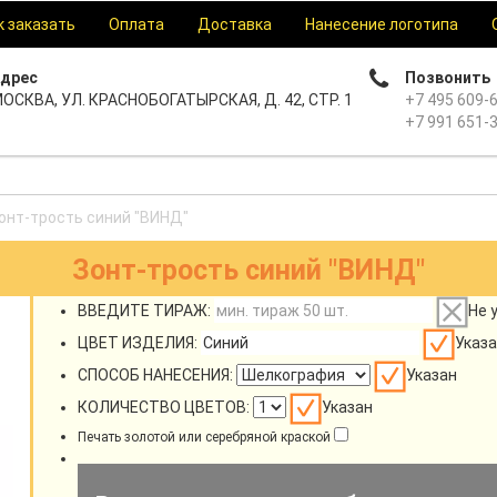
к заказать
Оплата
Доставка
Нанесение логотипа
дрес
Позвонить
ОСКВА, УЛ. КРАСНОБОГАТЫРСКАЯ, Д. 42, СТР. 1
+7 495 609-
+7 991 651-
онт-трость синий "ВИНД"
Зонт-трость синий "ВИНД"
ВВЕДИТЕ ТИРАЖ:
Не 
ЦВЕТ ИЗДЕЛИЯ:
Указа
СПОСОБ НАНЕСЕНИЯ:
Указан
КОЛИЧЕСТВО ЦВЕТОВ:
Указан
Печать золотой или серебряной краской