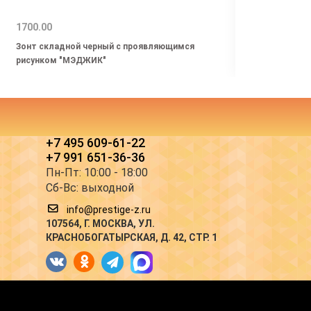
1700.00
791.0
Зонт складной черный с проявляющимся
Зонт 
рисунком "МЭДЖИК"
+7 495 609-61-22
+7 991 651-36-36
Пн-Пт: 10:00 - 18:00
Сб-Вс: выходной
info@prestige-z.ru
107564
, Г.
МОСКВА
,
УЛ.
КРАСНОБОГАТЫРСКАЯ, Д. 42, СТР. 1