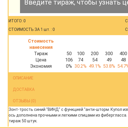
Введите тираж, чтобы узнать ц
ИТОГО: 0
С
СТОИМОСТЬ ЗА 1 шт. : 0
С
Стоимость
нанесения
Тираж
50
100
200
300
400
Цена
106
74
54
49
48
Экономия
0%
30.2%
49.1%
53.8%
54.7
ОПИСАНИЕ
ДОСТАВКА
ОТЗЫВЫ (0)
Зонт-трость синий "ВИНД" с функцией "анти-шторм. Купол и
ось дополнена прочными и легкими спицами из фибергласса. 
тираж 50 штук.