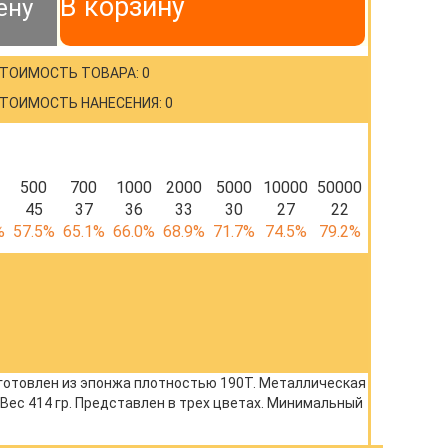
В корзину
ену
ТОИМОСТЬ ТОВАРА: 0
ТОИМОСТЬ НАНЕСЕНИЯ: 0
500
700
1000
2000
5000
10000
50000
45
37
36
33
30
27
22
%
57.5%
65.1%
66.0%
68.9%
71.7%
74.5%
79.2%
зготовлен из эпонжа плотностью 190T. Металлическая
Вес 414 гр. Представлен в трех цветах. Минимальный