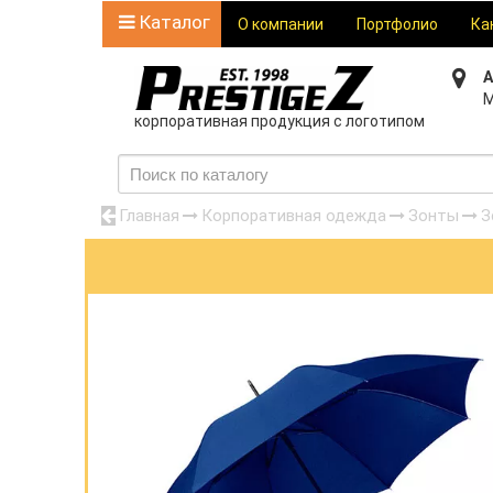
Каталог
О компании
Портфолио
Ка
А
М
корпоративная продукция с логотипом
Главная
Корпоративная одежда
Зонты
З