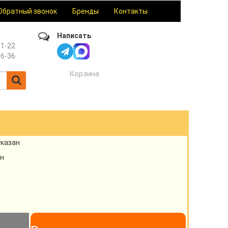
Обратный звонок
Бренды
Контакты
Написать
61-22
36-36
Корзина
указан
н