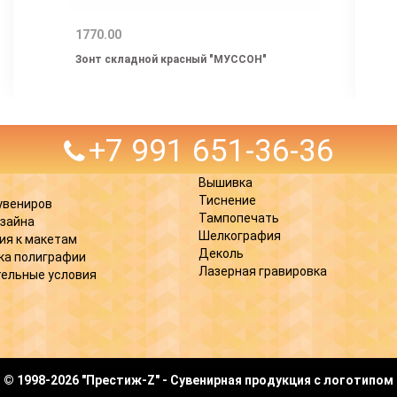
1770.00
Зонт складной красный "МУССОН"
+7 991 651-36-36
Вышивка
Тиснение
увениров
Тампопечать
изайна
Шелкография
ия к макетам
Деколь
ка полиграфии
Лазерная гравировка
ельные условия
© 1998-2026 "Престиж-Z" - Сувенирная продукция с логотипом