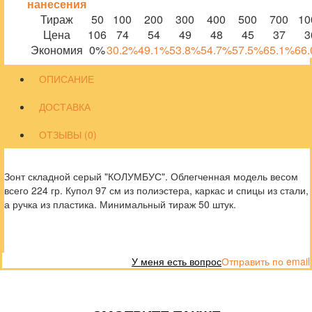
нанесения
Тираж
50
100
200
300
400
500
700
10
Цена
106
74
54
49
48
45
37
3
Экономия
0%
30.2%
49.1%
53.8%
54.7%
57.5%
65.1%
66
ОПИСАНИЕ
ДОСТАВКА
ОТЗЫВЫ (0)
Зонт складной серый "КОЛУМБУС". Облегченная модель весом
всего 224 гр. Купол 97 см из полиэстера, каркас и спицы из стали,
а ручка из пластика. Минимальный тираж 50 штук.
У меня есть вопрос
Отправить по email