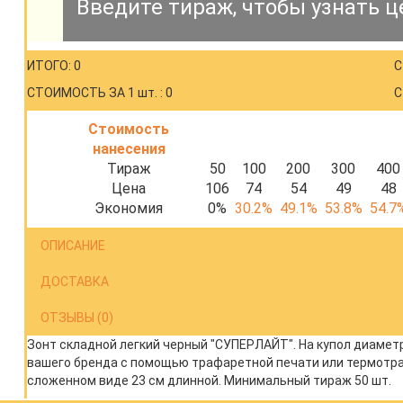
Введите тираж, чтобы узнать ц
ИТОГО: 0
С
СТОИМОСТЬ ЗА 1 шт. : 0
С
Стоимость
нанесения
Тираж
50
100
200
300
400
Цена
106
74
54
49
48
Экономия
0%
30.2%
49.1%
53.8%
54.7
ОПИСАНИЕ
ДОСТАВКА
ОТЗЫВЫ (0)
Зонт складной легкий черный "СУПЕРЛАЙТ". На купол диамет
вашего бренда с помощью трафаретной печати или термотранс
сложенном виде 23 см длинной. Минимальный тираж 50 шт.