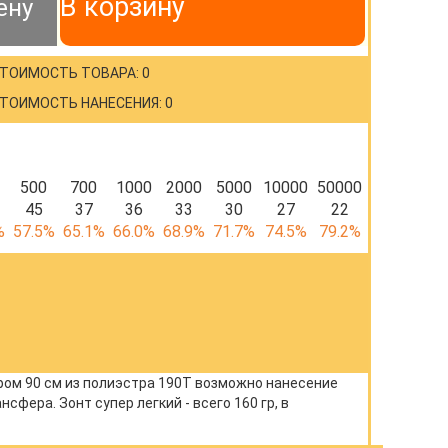
В корзину
ену
ТОИМОСТЬ ТОВАРА: 0
ТОИМОСТЬ НАНЕСЕНИЯ: 0
500
700
1000
2000
5000
10000
50000
45
37
36
33
30
27
22
%
57.5%
65.1%
66.0%
68.9%
71.7%
74.5%
79.2%
ром 90 см из полиэстра 190Т возможно нанесение
фера. Зонт супер легкий - всего 160 гр, в