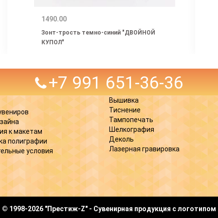
1490.00
Зонт-трость темно-синий "ДВОЙНОЙ
КУПОЛ"
+7 991 651-36-36
Вышивка
Тиснение
увениров
Тампопечать
изайна
Шелкография
ия к макетам
Деколь
ка полиграфии
Лазерная гравировка
ельные условия
© 1998-2026 "Престиж-Z" - Сувенирная продукция с логотипом