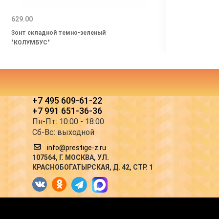
629.00
768.0
Зонт складной темно-зеленый
Зонт 
"КОЛУМБУС"
+7 495 609-61-22
+7 991 651-36-36
Пн-Пт: 10:00 - 18:00
Сб-Вс: выходной
info@prestige-z.ru
107564
, Г.
МОСКВА
,
УЛ.
КРАСНОБОГАТЫРСКАЯ, Д. 42, СТР. 1