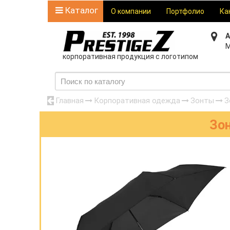
Каталог
О компании
Портфолио
Ка
А
М
корпоративная продукция с логотипом
Главная
Корпоративная одежда
Зонты
З
Зо