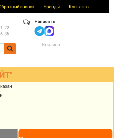
Обратный звонок
Бренды
Контакты
Написать
61-22
36-36
Корзина
ЙТ"
указан
н