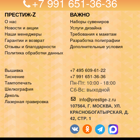
+7 991 651-36-36
ПРЕСТИЖ-Z
ВАЖНО
О нас
Наборы сувениров
Новости и акции
Услуги дизайна
Наши менеджеры
Требования к макетам
Гарантии и возврат
Разработка полиграфии
Отзывы и благодарности
Дополнительные условия
Политика обработки данных
Вышивка
+7 495 609-61-22
Тиснение
+7 991 651-36-36
Пн-Пт: 10:00 - 18:00
Тампопечать
Шелкография
Сб-Вс: выходной
Деколь
info@prestige-z.ru
Лазерная гравировка
107564
, Г.
МОСКВА
,
УЛ.
КРАСНОБОГАТЫРСКАЯ, Д.
42, СТР. 1