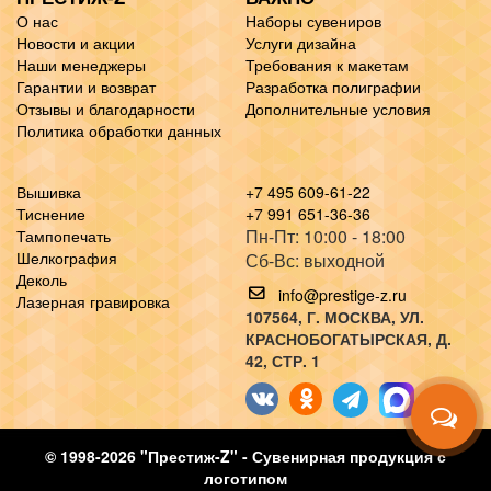
О нас
Наборы сувениров
Новости и акции
Услуги дизайна
Наши менеджеры
Требования к макетам
Гарантии и возврат
Разработка полиграфии
Отзывы и благодарности
Дополнительные условия
Политика обработки данных
Вышивка
+7 495 609-61-22
Тиснение
+7 991 651-36-36
Пн-Пт: 10:00 - 18:00
Тампопечать
Шелкография
Сб-Вс: выходной
Деколь
info@prestige-z.ru
Лазерная гравировка
107564
, Г.
МОСКВА
,
УЛ.
КРАСНОБОГАТЫРСКАЯ, Д.
42, СТР. 1
© 1998-2026 "Престиж-Z" - Сувенирная продукция с
логотипом