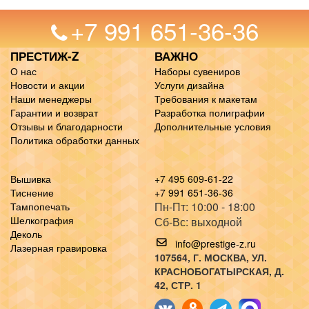
+7 991 651-36-36
ПРЕСТИЖ-Z
ВАЖНО
О нас
Наборы сувениров
Новости и акции
Услуги дизайна
Наши менеджеры
Требования к макетам
Гарантии и возврат
Разработка полиграфии
Отзывы и благодарности
Дополнительные условия
Политика обработки данных
Вышивка
+7 495 609-61-22
Тиснение
+7 991 651-36-36
Пн-Пт: 10:00 - 18:00
Тампопечать
Шелкография
Сб-Вс: выходной
Деколь
info@prestige-z.ru
Лазерная гравировка
107564
, Г.
МОСКВА
,
УЛ.
КРАСНОБОГАТЫРСКАЯ, Д.
42, СТР. 1