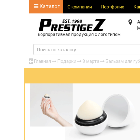
Каталог
О компании
Портфолио
Ка
А
М
корпоративная продукция с логотипом
Главная
Подарки
8 марта
Бальзам для губ