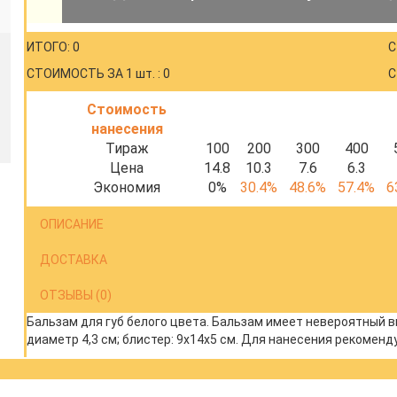
ИТОГО: 0
С
СТОИМОСТЬ ЗА 1 шт. : 0
С
Стоимость
нанесения
Тираж
100
200
300
400
Цена
14.8
10.3
7.6
6.3
Экономия
0%
30.4%
48.6%
57.4%
6
ОПИСАНИЕ
ДОСТАВКА
ОТЗЫВЫ (0)
Бальзам для губ белого цвета. Бальзам имеет невероятный вк
диаметр 4,3 см; блистер: 9х14х5 см. Для нанесения рекоме