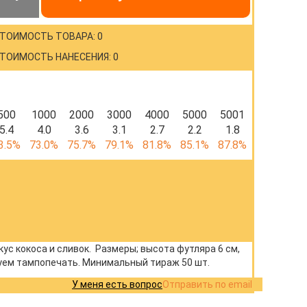
ТОИМОСТЬ ТОВАРА: 0
ТОИМОСТЬ НАНЕСЕНИЯ: 0
500
1000
2000
3000
4000
5000
5001
5.4
4.0
3.6
3.1
2.7
2.2
1.8
3.5%
73.0%
75.7%
79.1%
81.8%
85.1%
87.8%
ус кокоса и сливок. Размеры; высота футляра 6 см,
ндуем тампопечать. Минимальный тираж 50 шт.
У меня есть вопрос
Отправить по email