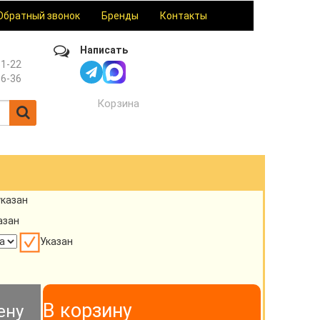
Обратный звонок
Бренды
Контакты
Написать
61-22
36-36
Корзина
указан
азан
Указан
В корзину
ену