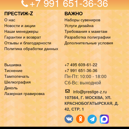
+7 991 651-36-36
ПРЕСТИЖ-Z
ВАЖНО
О нас
Наборы сувениров
Новости и акции
Услуги дизайна
Наши менеджеры
Требования к макетам
Гарантии и возврат
Разработка полиграфии
Отзывы и благодарности
Дополнительные условия
Политика обработки данных
Вышивка
+7 495 609-61-22
Тиснение
+7 991 651-36-36
Пн-Пт: 10:00 - 18:00
Тампопечать
Шелкография
Сб-Вс: выходной
Деколь
info@prestige-z.ru
Лазерная гравировка
107564
, Г.
МОСКВА
,
УЛ.
КРАСНОБОГАТЫРСКАЯ, Д.
42, СТР. 1