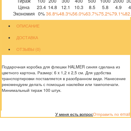
Тираж
100
200
300
400
500
1000
2000
3
Цена
23.4
14.8
12.1
10.3
8.5
5.8
4.9
4
Экономия
0%
36.8%
48.3%
56.0%
63.7%
75.2%
79.1%
82
ОПИСАНИЕ
ДОСТАВКА
ОТЗЫВЫ (0)
Подарочная коробка для флешки HALMER синяя сделана из
цветного картона. Размер: 6 x 1,2 x 2,5 см. Для удобства
транспортировки поставляется в разобранном виде. Нанесение
рекомендуем делать с помощью наклейки или тампопечати.
Минимальный тираж 100 штук.
У меня есть вопрос
Отправить по email