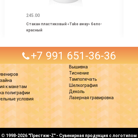
245.00
Стакан пластиковый «Take away» бело-
красный
+7 991 651-36-36
Вышивка
Тиснение
увениров
Тампопечать
изайна
Шелкография
ия к макетам
Деколь
ка полиграфии
Лазерная гравировка
ельные условия
© 1998-2026 "Престиж-Z" - Сувенирная продукция с логотипом