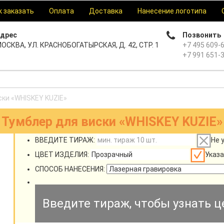
к заказать
Оплата
Доставка
Нанесение логотипа
дрес
Позвонить
ОСКВА, УЛ. КРАСНОБОГАТЫРСКАЯ, Д. 42, СТР. 1
+7 495 609-
+7 991 651-
ки «WHISKEY KUZIE»
Тумблер для виски «WHISKEY KUZIE»
ВВЕДИТЕ ТИРАЖ:
Не 
ЦВЕТ ИЗДЕЛИЯ:
Указа
СПОСОБ НАНЕСЕНИЯ:
Введите тираж, чтобы узнать ц