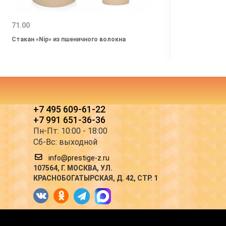
71.00
43.00
Стакан «Nip» из пшеничного волокна
Стака
+7 495 609-61-22
+7 991 651-36-36
Пн-Пт: 10:00 - 18:00
Сб-Вс: выходной
info@prestige-z.ru
107564
, Г.
МОСКВА
,
УЛ.
КРАСНОБОГАТЫРСКАЯ, Д. 42, СТР. 1