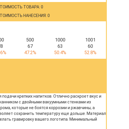
ТОИМОСТЬ ТОВАРА: 0
ТОИМОСТЬ НАНЕСЕНИЯ: 0
00
500
1000
1001
78
67
63
60
.6%
47.2%
50.4%
52.8%
 подачи крепких напитков. Отлично раскроет вкус и
аканником с двойными вакуумными стенками из
ома, которые не боятся коррозии и ржавчины, а
воляет сохранить температуру еще дольше. Материал
делать гравировку вашего логотипа. Минимальный