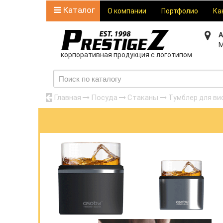
Каталог
О компании
Портфолио
Ка
А
М
корпоративная продукция с логотипом
Главная
Посуда
Стаканы
Тумблер для вис