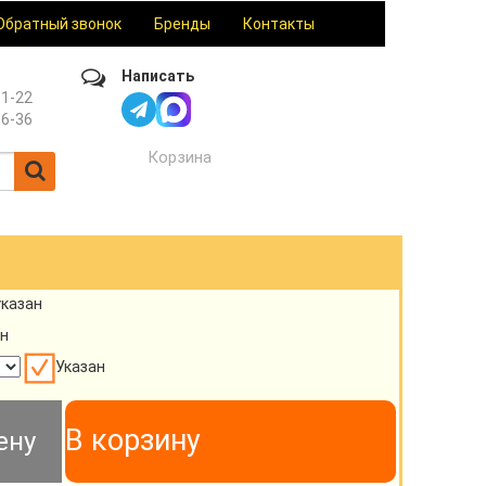
Обратный звонок
Бренды
Контакты
Написать
61-22
36-36
Корзина
указан
н
Указан
В корзину
ену