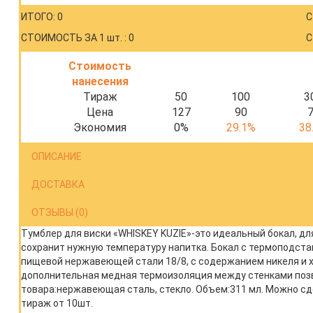
ИТОГО: 0
С
СТОИМОСТЬ ЗА 1 шт. : 0
С
Стоимость
нанесения
Тираж
50
100
3
Цена
127
90
Экономия
0%
29.1%
38
ОПИСАНИЕ
ДОСТАВКА
ОТЗЫВЫ (0)
Тумблер для виски «WHISKEY KUZIE»-это идеальный бокал, для
сохранит нужную температуру напитка. Бокал с термоподст
пищевой нержавеющей стали 18/8, с содержанием никеля и хр
дополнительная медная термоизоляция между стенками поз
товара:нержавеющая сталь, стекло. Объем:311 мл. Можно с
тираж от 10шт.