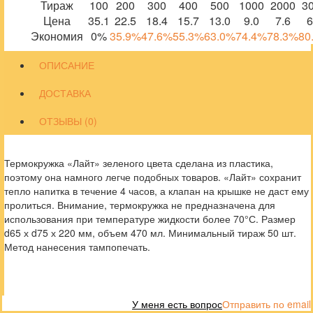
Тираж
100
200
300
400
500
1000
2000
3
Цена
35.1
22.5
18.4
15.7
13.0
9.0
7.6
6
Экономия
0%
35.9%
47.6%
55.3%
63.0%
74.4%
78.3%
80
ОПИСАНИЕ
ДОСТАВКА
ОТЗЫВЫ (0)
Термокружка «Лайт» зеленого цвета сделана из пластика,
поэтому она намного легче подобных товаров. «Лайт» сохранит
тепло напитка в течение 4 часов, а клапан на крышке не даст ему
пролиться. Внимание, термокружка не предназначена для
использования при температуре жидкости более 70°С. Размер
d65 х d75 х 220 мм, объем 470 мл. Минимальный тираж 50 шт.
Метод нанесения тампопечать.
У меня есть вопрос
Отправить по email