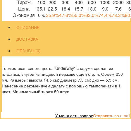
Тираж
100
200
300
400
500
1000
2000
3
Цена
35.1
22.5
18.4
15.7
13.0
9.0
7.6
6
Экономия
0%
35.9%
47.6%
55.3%
63.0%
74.4%
78.3%
80
ОПИСАНИЕ
ДОСТАВКА
ОТЗЫВЫ (0)
Термостакан синего цвета "Underway" снаружи сделан из
пластика, внутри из пищевой нержавеющей стали. Объем 250
мл. Размеры: высота 14,5 см; диаметр 7,3 см; дно — 5,5 см.
Нанесение рекомендуем делать с помощью тампопечати в 1
цвет. Минимальный тираж 50 штук.
У меня есть вопрос
Отправить по email