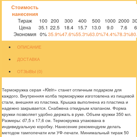
Стоимость
нанесения
Тираж
100
200
300
400
500
1000
2000
3
Цена
35.1
22.5
18.4
15.7
13.0
9.0
7.6
6
Экономия
0%
35.9%
47.6%
55.3%
63.0%
74.4%
78.3%
80
ОПИСАНИЕ
ДОСТАВКА
ОТЗЫВЫ (0)
Термокружка серая «Klein» станет отличным подарком для
каждого. Внутренняя колба термокружки изготовлена из пищевой
стали, внешняя из пластика. Крышка выполнена из пластика и
надежно закрывается. Снабжена откидным клапаном. Форма
кружки позволяет удобно держать в руке. Объем кружки 350 мл.
Размеры: d7,5 х 17,6 см. Термокружка упакована в
индивидуальную коробку. Нанесение рекомендуем делать
методом тампопечати или УФ-печати. Минимальный тираж 50