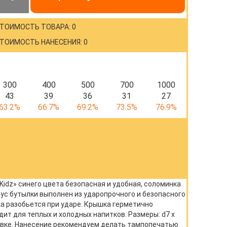
ТОИМОСТЬ ТОВАРА: 0
ТОИМОСТЬ НАНЕСЕНИЯ: 0
300
400
500
700
1000
43
39
36
31
27
63.2%
66.7%
69.2%
73.5%
76.9%
«Kidz» синего цвета безопасная и удобная, соломинка
пус бутылки выполнен из ударопрочного и безопасного
ка разобьется при ударе. Крышка герметично
т для теплых и холодных напитков. Размеры: d7 х
ковке. Нанесение рекомендуем делать тампопечатью