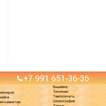
+7 991 651-36-36
Вышивка
Тиснение
увениров
Тампопечать
изайна
Шелкография
ия к макетам
Деколь