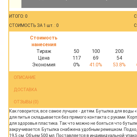
ИТОГО: 0
С
СТОИМОСТЬ ЗА 1 шт. : 0
С
Стоимость
нанесения
Тираж
50
100
200
Цена
117
69
54
Экономия
0%
41.0%
53.8%
ОПИСАНИЕ
ДОСТАВКА
ОТЗЫВЫ (0)
Как говорится, все самое лучшее - детям. Бутылка для воды 
для питья складывается без прямого контакта с руками. Кор
для здоровья пластика. Так что можно не бояться что бутыл
закручивается. Бутылка снабжена удобным ремешком. Подходи
19,5 см. Объем 500 мл. Поставляется в индивидуальной упа