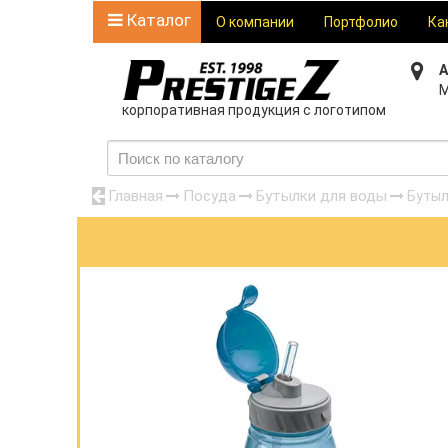
Каталог
О компании
Портфолио
Ка
А
М
корпоративная продукция с логотипом
Главная
Посуда
Бутылки для воды
Бутыл