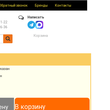
Обратный звонок
Бренды
Контакты
Написать
61-22
36-36
Корзина
указан
н
В корзину
ену