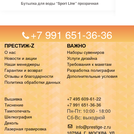
Бутылка для воды “Sport Line” прозрачная
+7 991 651-36-36
ПРЕСТИЖ-Z
ВАЖНО
О нас
Наборы сувениров
Новости и акции
Услуги дизайна
Наши менеджеры
Требования к макетам
Гарантии и возврат
Разработка полиграфии
Отзывы и благодарности
Дополнительные условия
Политика обработки данных
Вышивка
+7 495 609-61-22
Тиснение
+7 991 651-36-36
Пн-Пт: 10:00 - 18:00
Тампопечать
Шелкография
Сб-Вс: выходной
Деколь
info@prestige-z.ru
Лазерная гравировка
107564
, Г.
МОСКВА
,
УЛ.