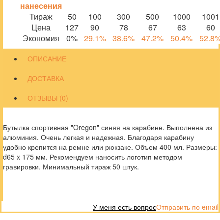
нанесения
Тираж
50
100
300
500
1000
1001
Цена
127
90
78
67
63
60
Экономия
0%
29.1%
38.6%
47.2%
50.4%
52.8
ОПИСАНИЕ
ДОСТАВКА
ОТЗЫВЫ (0)
Бутылка спортивная "Oregon" синяя на карабине. Выполнена из
алюминия. Очень легкая и надежная. Благодаря карабину
удобно крепится на ремне или рюкзаке. Объем 400 мл. Размеры:
d65 x 175 мм. Рекомендуем наносить логотип методом
гравировки. Минимальный тираж 50 штук.
У меня есть вопрос
Отправить по email