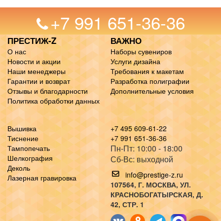
+7 991 651-36-36
ПРЕСТИЖ-Z
ВАЖНО
О нас
Наборы сувениров
Новости и акции
Услуги дизайна
Наши менеджеры
Требования к макетам
Гарантии и возврат
Разработка полиграфии
Отзывы и благодарности
Дополнительные условия
Политика обработки данных
Вышивка
+7 495 609-61-22
Тиснение
+7 991 651-36-36
Пн-Пт: 10:00 - 18:00
Тампопечать
Шелкография
Сб-Вс: выходной
Деколь
info@prestige-z.ru
Лазерная гравировка
107564
, Г.
МОСКВА
,
УЛ.
КРАСНОБОГАТЫРСКАЯ, Д.
42, СТР. 1