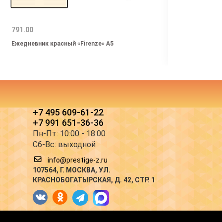
791.00
662.0
Ежедневник красный «Firenze» А5
Ежедн
+7 495 609-61-22
+7 991 651-36-36
Пн-Пт: 10:00 - 18:00
Сб-Вс: выходной
info@prestige-z.ru
107564
, Г.
МОСКВА
,
УЛ.
КРАСНОБОГАТЫРСКАЯ, Д. 42, СТР. 1