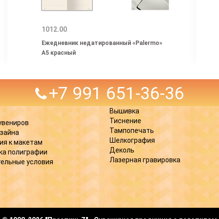
1012.00
Ежедневник недатированный «Palermo»
А5 красный
+7 991 651-36-36
Вышивка
Тиснение
увениров
Тампопечать
изайна
Шелкография
ия к макетам
Деколь
ка полиграфии
Лазерная гравировка
ельные условия