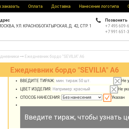
к заказать
Оплата
Доставка
Нанесение логотипа
дрес
Позвонить
ОСКВА, УЛ. КРАСНОБОГАТЫРСКАЯ, Д. 42, СТР. 1
+7 495 609-
+7 991 651-
дневники
Ежедневник бордо "SEVILIA" А6
Ежедневник бордо "SEVILIA" А6
ВВЕДИТЕ ТИРАЖ:
Не 
ЦВЕТ ИЗДЕЛИЯ:
Не ук
СПОСОБ НАНЕСЕНИЯ:
Указан
Введите тираж, чтобы узнать ц