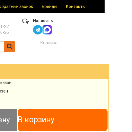
Обратный звонок
Бренды
Контакты
Написать
61-22
36-36
Корзина
указан
азан
В корзину
ену