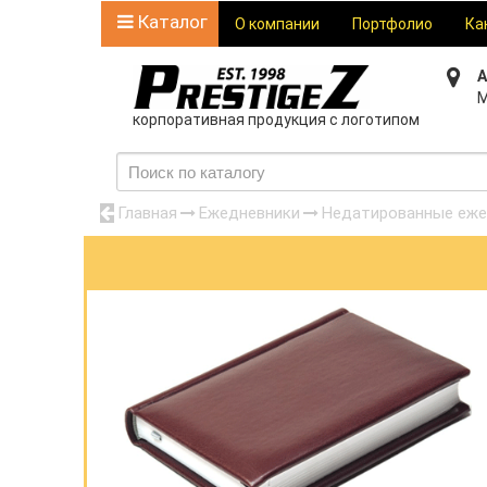
Каталог
О компании
Портфолио
Ка
А
М
корпоративная продукция с логотипом
Главная
Ежедневники
Недатированные еже