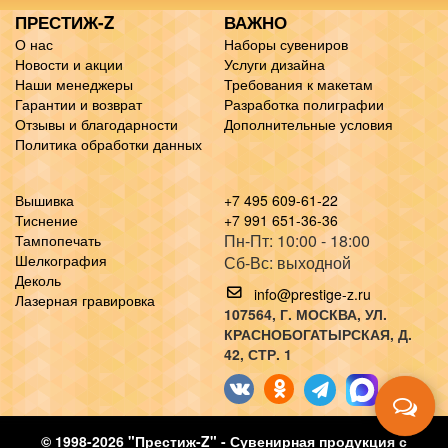
ПРЕСТИЖ-Z
ВАЖНО
О нас
Наборы сувениров
Новости и акции
Услуги дизайна
Наши менеджеры
Требования к макетам
Гарантии и возврат
Разработка полиграфии
Отзывы и благодарности
Дополнительные условия
Политика обработки данных
Вышивка
+7 495 609-61-22
Тиснение
+7 991 651-36-36
Пн-Пт: 10:00 - 18:00
Тампопечать
Шелкография
Сб-Вс: выходной
Деколь
info@prestige-z.ru
Лазерная гравировка
107564
, Г.
МОСКВА
,
УЛ.
КРАСНОБОГАТЫРСКАЯ, Д.
42, СТР. 1
© 1998-2026 "Престиж-Z" - Сувенирная продукция с