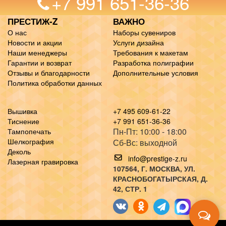
+7 991 651-36-36
ПРЕСТИЖ-Z
ВАЖНО
О нас
Наборы сувениров
Новости и акции
Услуги дизайна
Наши менеджеры
Требования к макетам
Гарантии и возврат
Разработка полиграфии
Отзывы и благодарности
Дополнительные условия
Политика обработки данных
Вышивка
+7 495 609-61-22
Тиснение
+7 991 651-36-36
Пн-Пт: 10:00 - 18:00
Тампопечать
Шелкография
Сб-Вс: выходной
Деколь
info@prestige-z.ru
Лазерная гравировка
107564
, Г.
МОСКВА
,
УЛ.
КРАСНОБОГАТЫРСКАЯ, Д.
42, СТР. 1