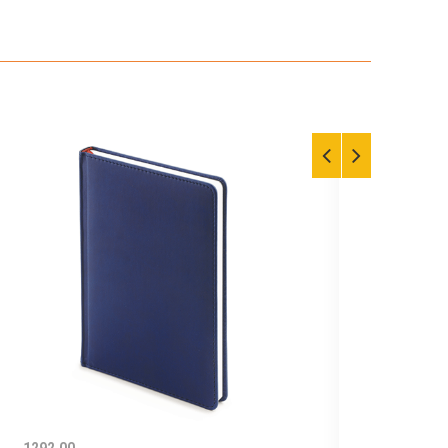
1292.00
819.0