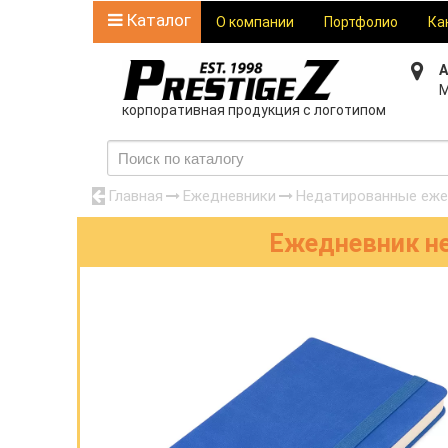
Каталог
О компании
Портфолио
Ка
А
М
корпоративная продукция с логотипом
Главная
Ежедневники
Недатированные еже
Ежедневник не