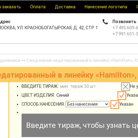
к заказать
Оплата
Доставка
Нанесение логотипа
дрес
Позвонить
ОСКВА, УЛ. КРАСНОБОГАТЫРСКАЯ, Д. 42, СТР. 1
+7 495 609-
+7 991 651-
дневники
Ежедневник недатированный в линейку «Hamilton», A5
датированный в линейку «Hamilton», 
ВВЕДИТЕ ТИРАЖ:
Не 
ЦВЕТ ИЗДЕЛИЯ:
Указа
СПОСОБ НАНЕСЕНИЯ:
Указан
Введите тираж, чтобы узнать ц