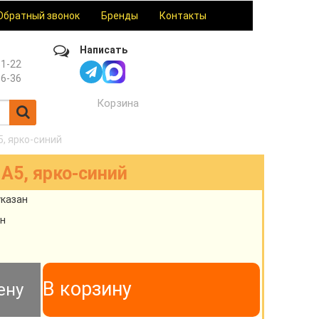
Обратный звонок
Бренды
Контакты
Написать
61-22
36-36
Корзина
, ярко-синий
A5, ярко-синий
указан
н
В корзину
ену