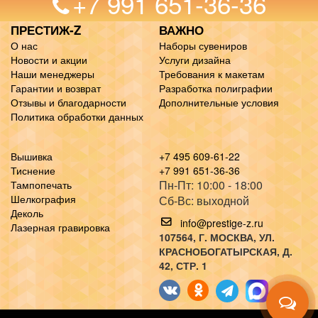
+7 991 651-36-36
ПРЕСТИЖ-Z
ВАЖНО
О нас
Наборы сувениров
Новости и акции
Услуги дизайна
Наши менеджеры
Требования к макетам
Гарантии и возврат
Разработка полиграфии
Отзывы и благодарности
Дополнительные условия
Политика обработки данных
Вышивка
+7 495 609-61-22
Тиснение
+7 991 651-36-36
Пн-Пт: 10:00 - 18:00
Тампопечать
Шелкография
Сб-Вс: выходной
Деколь
info@prestige-z.ru
Лазерная гравировка
107564
, Г.
МОСКВА
,
УЛ.
КРАСНОБОГАТЫРСКАЯ, Д.
42, СТР. 1